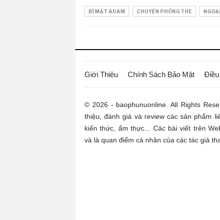
BÍ MẬT ADAM
CHUYỆN PHÒNG THE
NGOẠI
Giới Thiệu
Chính Sách Bảo Mật
Điều
© 2026 - baophunuonline. All Rights Rese
thiệu, đánh giá và review các sản phẩm l
kiến thức, ẩm thực... Các bài viết trên W
và là quan điểm cá nhân của các tác giả tha