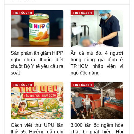
TIN TỨC 24H
TIN TỨC 24H
Sản phẩm ăn giặm HiPP
Ăn cá mú đỏ, 4 người
nghi chứa thuốc diệt
trong cùng gia đình ở
chuột Bộ Y tế yêu cầu rà
TP.HCM nhập viện vì
soát
ngộ độc nặng
TIN TỨC 24H
TIN TỨC 24H
Cách viết thư UPU lần
3.000 tấn ốc ngâm hóa
thứ 55: Hướng dẫn chi
chất bị phát hiện: Hồi