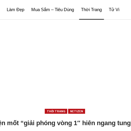
Làm Đẹp
Mua Sắm – Tiêu Dùng
Thời Trang
Tử Vi
THỜI TRANG
NETIZEN
ện mốt “giải phóng vòng 1″ hiên ngang tung