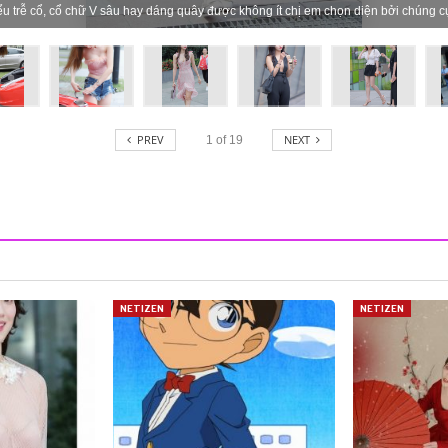
ểu trễ cổ, cổ chữ V sâu hay dáng quây được không ít chị em chọn diện bởi chúng cự
PREV
NEXT
1
of
19
NETIZEN
NETIZEN