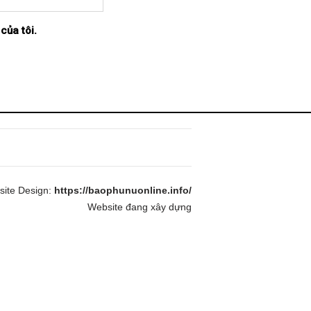
của tôi.
ite Design:
https://baophunuonline.info/
Website đang xây dựng