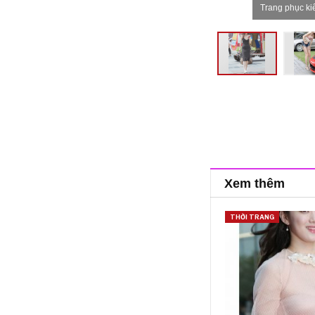
Trang phục ki
Xem thêm
THỜI TRANG