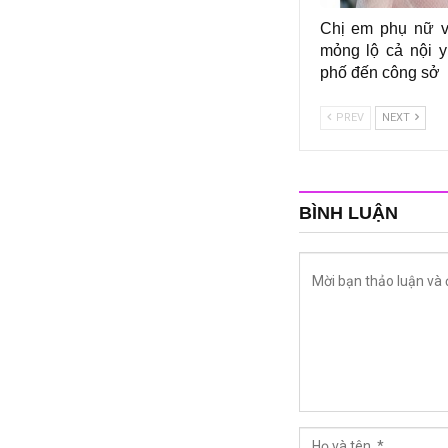
Chị em phụ nữ v
mỏng lộ cả nội y
phố đến công sở
PREV
NEXT
BÌNH LUẬN