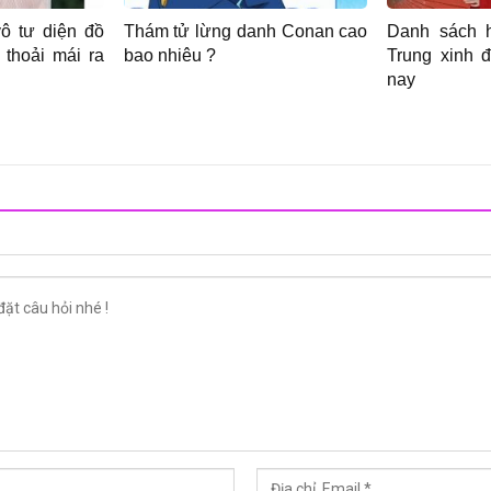
ô tư diện đồ
Thám tử lừng danh Conan cao
Danh sách h
 thoải mái ra
bao nhiêu ?
Trung xinh 
nay