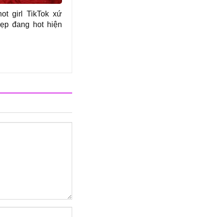
ot girl TikTok xứ
đẹp đang hot hiện