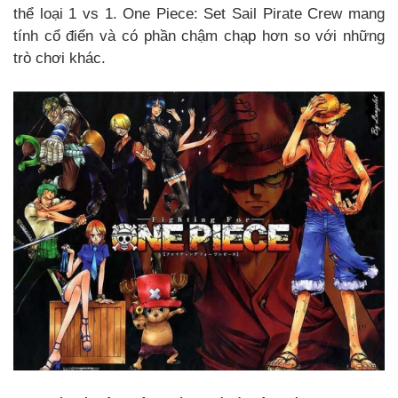
thể loại 1 vs 1. One Piece: Set Sail Pirate Crew mang
tính cổ điển và có phần chậm chạp hơn so với những
trò chơi khác.