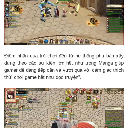
Điểm nhấn của trò chơi đến từ hệ thống phụ bản xây
dựng theo các sự kiện lớn hệt như trong Manga giúp
gamer dể dàng tiếp cận và vượt qua với cảm giác thích
thú” chơi game hệt như đọc truyện”.