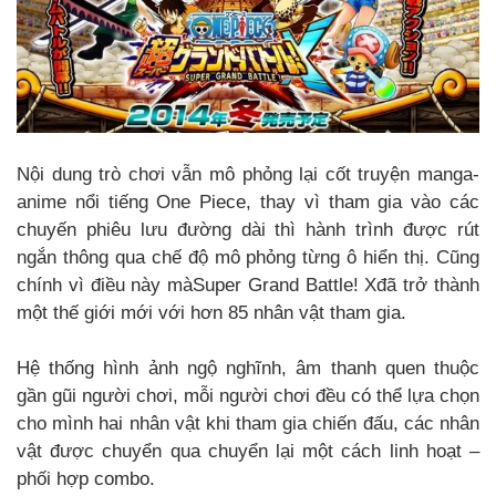
Nội dung trò chơi vẫn mô phỏng lại cốt truyện manga-
anime nổi tiếng One Piece, thay vì tham gia vào các
chuyến phiêu lưu đường dài thì hành trình được rút
ngắn thông qua chế độ mô phỏng từng ô hiển thị. Cũng
chính vì điều này màSuper Grand Battle! Xđã trở thành
một thế giới mới với hơn 85 nhân vật tham gia.
Hệ thống hình ảnh ngộ nghĩnh, âm thanh quen thuộc
gần gũi người chơi, mỗi người chơi đều có thể lựa chọn
cho mình hai nhân vật khi tham gia chiến đấu, các nhân
vật được chuyển qua chuyển lại một cách linh hoạt –
phối hợp combo.