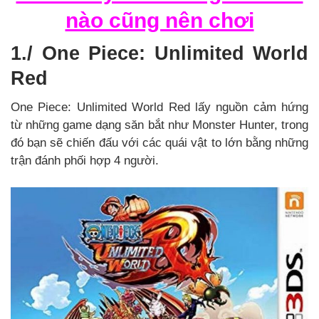
nào cũng nên chơi
1./ One Piece: Unlimited World
Red
One Piece: Unlimited World Red lấy nguồn cảm hứng
từ những game dạng săn bắt như Monster Hunter, trong
đó bạn sẽ chiến đấu với các quái vật to lớn bằng những
trận đánh phối hợp 4 người.