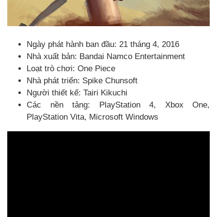
Ngày phát hành ban đầu: 21 tháng 4, 2016
Nhà xuất bản: Bandai Namco Entertainment
Loạt trò chơi: One Piece
Nhà phát triển: Spike Chunsoft
Người thiết kế: Tairi Kikuchi
Các nền tảng: PlayStation 4, Xbox One,
PlayStation Vita, Microsoft Windows