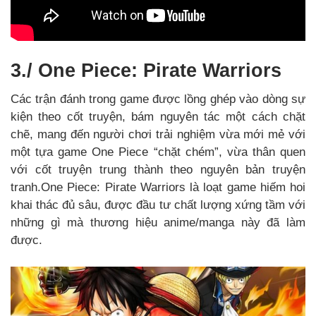
3./ One Piece: Pirate Warriors
Các trận đánh trong game được lồng ghép vào dòng sự
kiện theo cốt truyện, bám nguyên tác một cách chặt
chẽ, mang đến người chơi trải nghiệm vừa mới mẻ với
một tựa game One Piece “chặt chém”, vừa thân quen
với cốt truyện trung thành theo nguyên bản truyện
tranh.One Piece: Pirate Warriors là loạt game hiếm hoi
khai thác đủ sâu, được đầu tư chất lượng xứng tầm với
những gì mà thương hiệu anime/manga này đã làm
được.