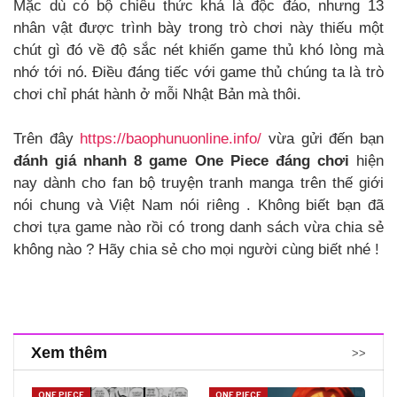
Mặc dù có bộ chiêu thức khá là độc đáo, nhưng 13
nhân vật được trình bày trong trò chơi này thiếu một
chút gì đó về độ sắc nét khiến game thủ khó lòng mà
nhớ tới nó. Điều đáng tiếc với game thủ chúng ta là trò
chơi chỉ phát hành ở mỗi Nhật Bản mà thôi.
Trên đây
https://baophunuonline.info/
vừa gửi đến bạn
đánh giá nhanh 8 game One Piece đáng chơi
hiện
nay dành cho fan bộ truyện tranh manga trên thế giới
nói chung và Việt Nam nói riêng . Không biết bạn đã
chơi tựa game nào rồi có trong danh sách vừa chia sẻ
không nào ? Hãy chia sẻ cho mọi người cùng biết nhé !
Xem thêm
>>
ONE PIECE
ONE PIECE