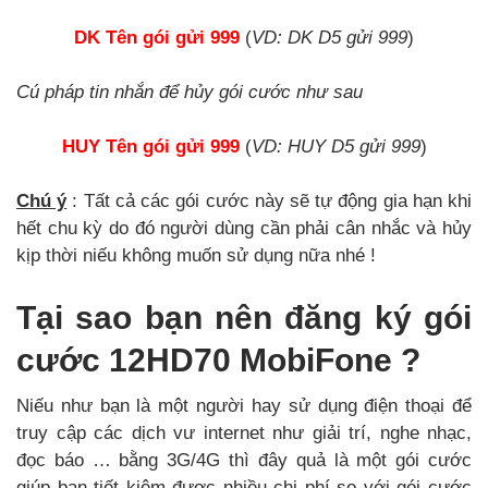
DK Tên gói gửi 999
(
VD: DK D5 gửi 999
)
Cú pháp tin nhắn để hủy gói cước như sau
HUY Tên gói gửi 999
(
VD: HUY D5 gửi 999
)
Chú ý
: Tất cả các gói cước này sẽ tự động gia hạn khi
hết chu kỳ do đó người dùng cần phải cân nhắc và hủy
kịp thời niếu không muốn sử dụng nữa nhé !
Tại sao bạn nên đăng ký gói
cước 12HD70 MobiFone ?
Niếu như bạn là một người hay sử dụng điện thoại để
truy cập các dịch vư internet như giải trí, nghe nhạc,
đọc báo … bằng 3G/4G thì đây quả là một gói cước
giúp bạn tiết kiệm được nhiều chi phí so với gói cước