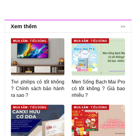
Xem thêm
>>
MUA SẮM - TIÊU DÙNG
MUA SẮM - TIÊU DÙNG
Tivi philips có tốt không
Men Sống Bạch Mai Pro
? Chính sách bảo hành
có tốt không ? Giá bao
ra sao ?
nhiêu ?
MUA SẮM - TIÊU DÙNG
MUA SẮM - TIÊU DÙNG