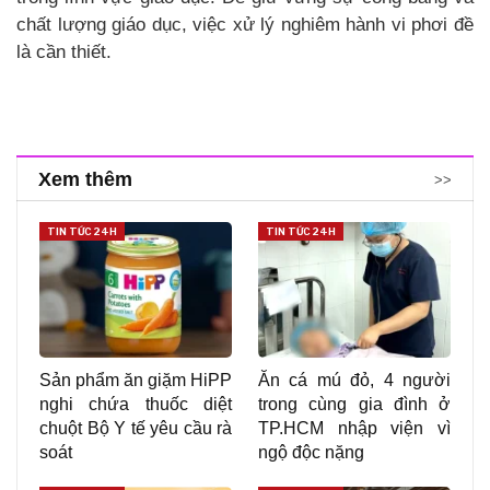
chất lượng giáo dục, việc xử lý nghiêm hành vi phơi đề
là cần thiết.
Xem thêm
>>
TIN TỨC 24H
TIN TỨC 24H
Sản phẩm ăn giặm HiPP
Ăn cá mú đỏ, 4 người
nghi chứa thuốc diệt
trong cùng gia đình ở
chuột Bộ Y tế yêu cầu rà
TP.HCM nhập viện vì
soát
ngộ độc nặng