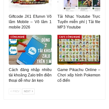
Giftcode JX1 Efunvn Võ
Tải Nhạc Youtube Trực
lâm Mobile – Võ lâm 1
Tuyến miễn phí | Tải file
mobile 2026
MP3 Youtube
CÔNG NGHỆ
CAFE CÔNG NGHỆ
Cách đăng nhập nhiều
Game Pikachu Online –
tài khoảng Zalo trên điện
Chơi xếp hình Pokemon
thoại dễ như ăn kẹo
cổ điển
PREV
NEXT