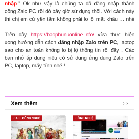
nhập
.” Ok như vậy là chúng ta đã đăng nhập thành
công Zalo PC rồi đó bây giờ sử dụng thôi. Với cách này
thì chị em cứ yên tâm không phải lo lội mật khẩu … nhé
Trên đây
https://baophunuonline.info/
vừa thực hiện
xong hướng dẫn cách
đăng nhập Zalo trên PC
, laptop
sao cho an toàn không lo bị lộ thông tin rồi đấy . Các
bạn nhớ áp dụng niếu có sử dụng ứng dụng Zalo trên
PC, laptop, máy tính nhé !
Xem thêm
>>
CAFE CÔNG NGHỆ
CÔNG NGHỆ