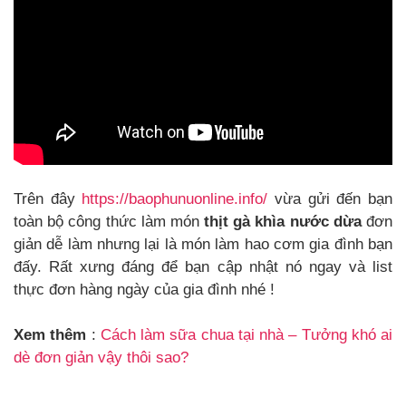
Trên đây
https://baophunuonline.info/
vừa gửi đến bạn
toàn bộ công thức làm món
thịt gà khìa nước dừa
đơn
giản dễ làm nhưng lại là món làm hao cơm gia đình bạn
đấy. Rất xưng đáng để bạn cập nhật nó ngay và list
thực đơn hàng ngày của gia đình nhé !
Xem thêm
:
Cách làm sữa chua tại nhà – Tưởng khó ai
dè đơn giản vậy thôi sao?