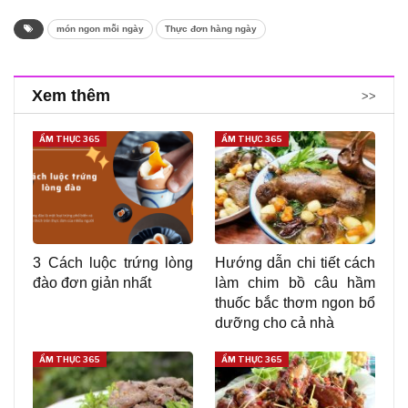
món ngon mỗi ngày
Thực đơn hàng ngày
Xem thêm
>>
ẨM THỰC 365
ẨM THỰC 365
3 Cách luộc trứng lòng
Hướng dẫn chi tiết cách
đào đơn giản nhất
làm chim bồ câu hầm
thuốc bắc thơm ngon bổ
dưỡng cho cả nhà
ẨM THỰC 365
ẨM THỰC 365