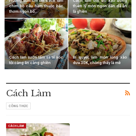
Hướng dẫn chi tiết cách làm
Cách làm thịt bò xào bông
chim bồ câu hầm thuốc bắc
thiên lý món ngon dân dã ăn
thơm ngon bổ…
là ghiền
Cách làm sườn tẩm sa tế xóc
Bí quyết làm món lòng xào
tỏi càng ăn càng ghiền
dưa 30K, chồng thấy là mê
Cách Làm
CÔNG THỨC
CÁCH LÀM