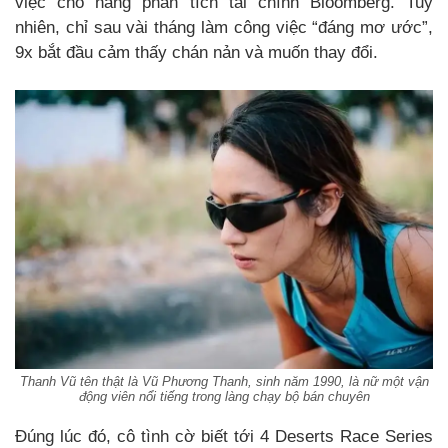
việc cho hãng phân tích tài chính Bloomberg. Tuy
nhiên, chỉ sau vài tháng làm công việc “đáng mơ ước”,
9x bắt đầu cảm thấy chán nản và muốn thay đổi.
Thanh Vũ tên thật là Vũ Phương Thanh, sinh năm 1990, là nữ một vận
động viên nổi tiếng trong làng chạy bộ bán chuyên
Đúng lúc đó, cô tình cờ biết tới 4 Deserts Race Series