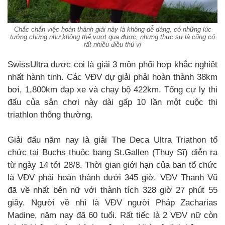
Chắc chắn việc hoàn thành giải này là không dễ dàng, có những lúc
tưởng chừng như không thể vượt qua được, nhưng thực sự là cũng có
rất nhiều điều thú vị
SwissUltra được coi là giải 3 môn phối hợp khắc nghiệt
nhất hành tinh. Các VĐV dự giải phải hoàn thành 38km
bơi, 1,800km đạp xe và chạy bộ 422km. Tổng cự ly thi
đấu của sân chơi này dài gấp 10 lần một cuộc thi
triathlon thông thường.
Giải đấu năm nay là giải The Deca Ultra Triathon tổ
chức tại Buchs thuộc bang St.Gallen (Thụy Sĩ) diễn ra
từ ngày 14 tới 28/8. Thời gian giới hạn của ban tổ chức
là VĐV phải hoàn thành dưới 345 giờ. VĐV Thanh Vũ
đã về nhất bên nữ với thành tích 328 giờ 27 phút 55
giây. Người về nhì là VĐV người Pháp Zacharias
Madine, năm nay đã 60 tuổi. Rất tiếc là 2 VĐV nữ còn