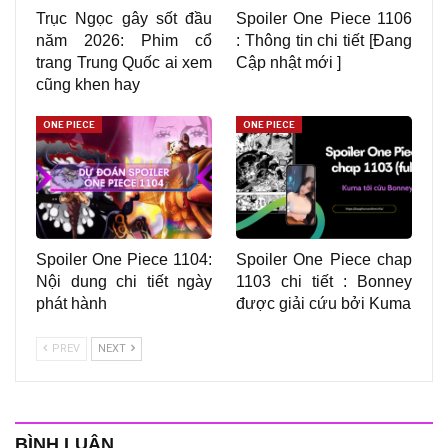
Trục Ngọc gây sốt đầu
Spoiler One Piece 1106
năm 2026: Phim cổ
: Thông tin chi tiết [Đang
trang Trung Quốc ai xem
Cập nhật mới ]
cũng khen hay
ONE PIECE
ONE PIECE
Spoiler One Piece 1104:
Spoiler One Piece chap
Nội dung chi tiết ngày
1103 chi tiết : Bonney
phát hành
được giải cứu bởi Kuma
PREV
NEXT
BÌNH LUẬN